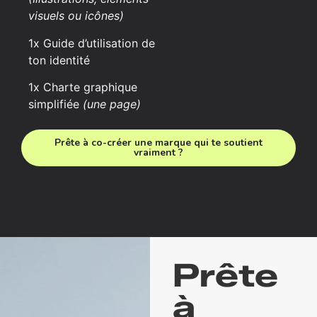
visuels ou icônes)
1x Guide d’utilisation de
ton identité
1x Charte graphique
simplifiée
(une page)
Prête à co-créer une marque qui te soutient
vraiment ?
Prête
à