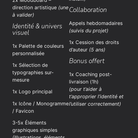
2x Moodboard –
direction artistique
(une
Collaboration
à valider)
Appels hebdomadaires
Identité & univers
(suivis du projet)
visuel
1x Cession des droits
1x Palette de couleurs
d’auteur
(5 ans)
personnalisée
Bonus offert
1x Sélection de
typographies sur-
1x Coaching post-
mesure
livraison (1h)
(pour t’aider à
1x Logo principal
t’approprier l’identité et
1x Icône / Monogramme
l’utiliser correctement)
/ Favicon
3-5x Éléments
graphiques simples
(Illustrations, éléments