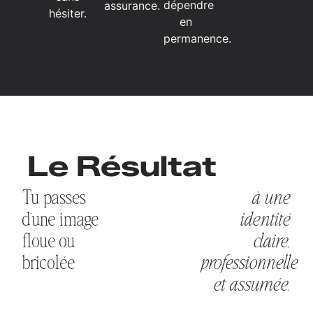
dépendre
assurance.
hésiter.
en
permanence.
Le Résultat
Tu passes
à une
d’une image
identité
floue ou
claire,
bricolée
professionnelle
et assumée.