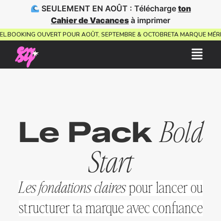
SEULEMENT EN AOÛT : Télécharge
ton
Cahier de Vacances
à imprimer
ISUEL.
BOOKING OUVERT POUR AOÛT, SEPTEMBRE & OCTOBRE
TA MARQUE MÉ
Le Pack
Bold
Start
Les fondations claires
pour lancer ou
structurer ta marque avec confiance