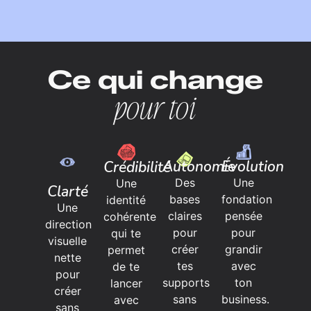
Ce qui change
pour toi
Autonomie
Évolution
Crédibilité
Des
Une
Une
Clarté
bases
fondation
identité
Une
claires
pensée
cohérente
direction
pour
pour
qui te
visuelle
créer
grandir
permet
nette
tes
avec
de te
pour
supports
ton
lancer
créer
sans
business.
avec
sans