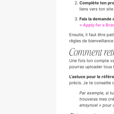
Complète ton prof
liens vers ton sit
Fais la demande of
« Apply for a Br
Ensuite, il faut être pa
règles de bienveillanc
Comment retro
Une fois ton compte val
pourras uploader tous 
L’astuce pour le référ
précis. Je te conseille
Par exemple, si t
trouveras mes cré
emsynoel » pour o