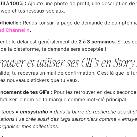
il à 100% :
Ajoute une photo de profil, une description de 
e web et tes réseaux sociaux.
ficielle :
Rends-toi sur la page de demande de compte mar
and Channel »
.
tient : le délai est généralement de
2 à 3 semaines
. Si tes 
e de la plateforme, ta demande sera acceptée !
uver et utiliser ses GIFs en Story
idé, tu recevras un mail de confirmation. C’est là que le 
les nouveaux stickers que tu veux.
encement de tes GIFs :
Pour les retrouver en deux secondes
 d’utiliser le nom de ta marque comme mot-clé principal.
u tapes
« emsystudio »
dans la barre de recherche des stic
ations ! Je crée aussi des tags saisonniers comme « emsye
rganiser mes collections.