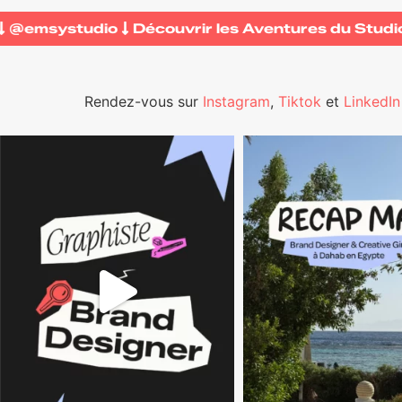
io
@emsystudio
Découvrir les Aventures du St
Rendez-vous sur
Instagram
,
Tiktok
et
LinkedIn