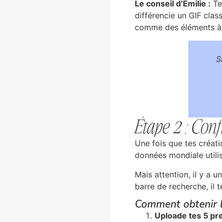
Le conseil d’Emilie :
Te
différencie un GIF clas
comme des éléments à 
S
Étape 2 : Co
Une fois que tes créati
données mondiale util
Mais attention, il y a u
barre de recherche, il 
Comment obtenir l
Uploade tes 5 pr