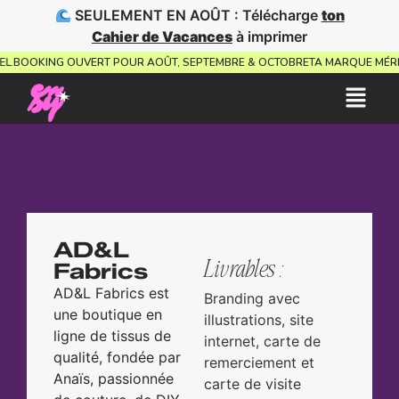
SEULEMENT EN AOÛT : Télécharge
ton
Cahier de Vacances
à imprimer
VISUEL.
BOOKING OUVERT POUR AOÛT, SEPTEMBRE & OCTOBRE
TA MARQUE M
AD&L
Livrables :
Fabrics
AD&L Fabrics est
Branding avec
une boutique en
illustrations, site
ligne de tissus de
internet, carte de
qualité, fondée par
remerciement et
Anaïs, passionnée
carte de visite