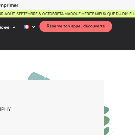
imprimer
 POUR AOÛT, SEPTEMBRE & OCTOBRE
TA MARQUE MÉRITE MIEUX QUE DU DIY
Réserve ton appel découverte
ices
GIPHY