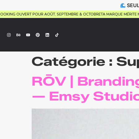
SEUL
UEL.
BOOKING OUVERT POUR AOÛT, SEPTEMBRE & OCTOBRE
TA MARQUE MÉRI
Catégorie :
Su
RŌV | Brandin
— Emsy Studi