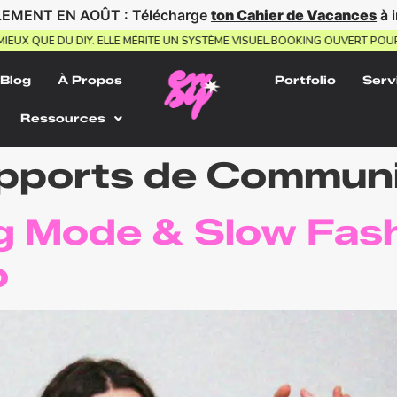
EMENT EN AOÛT : Télécharge
ton Cahier de Vacances
à 
TE MIEUX QUE DU DIY. ELLE MÉRITE UN SYSTÈME VISUEL.
BOOKING OUVERT 
Blog
À Propos
Portfolio
Serv
Ressources
pports de Communi
g Mode & Slow Fas
o