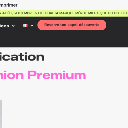
imprimer
POUR AOÛT, SEPTEMBRE & OCTOBRE
TA MARQUE MÉRITE MIEUX QUE DU DIY.
Réserve ton appel découverte
ices
cation
hion Premium