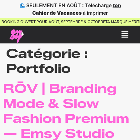
SEULEMENT EN AOÛT : Télécharge
ton
Cahier de Vacances
à imprimer
UEL.
BOOKING OUVERT POUR AOÛT, SEPTEMBRE & OCTOBRE
TA MARQUE MÉR
Catégorie :
Portfolio
RŌV | Branding
Mode & Slow
Fashion Premium
— Emsy Studio